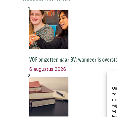
VOF omzetten naar BV: wanneer is overst
6 augustus 2026
Om
zo
ra
wi
ve
in