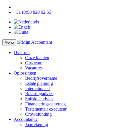
+31 (0)50 820 02 55
Menu
Over ons
Onze klanten
Ons team
Vacatures
Oplossingen
Bedrijfsovername
Estate planning
Internationaal
Belastingadvies
Subsidie advies
Financieringsaanvraag
Testamentair executeur
Crowdfunding
Accountancy
Jaarrekening