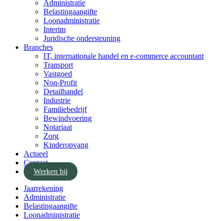
Administratie
Belastingaangifte
Loonadministratie
Interim
Juridische ondersteuning
Branches
IT, internationale handel en e-commerce accountant
Transport
Vastgoed
Non-Profit
Detailhandel
Industrie
Familiebedrijf
Bewindvoering
Notariaat
Zorg
Kinderopvang
Actueel
Contact
Werken bij
Jaarrekening
Administratie
Belastingaangifte
Loonadministratie