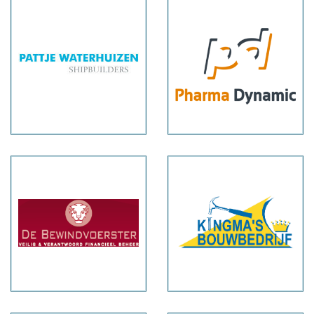
Pattje
Pharma
Waterhuizen
Dynamic
De
Kingma’s
Bewindvoerster
Bouwbedrijf