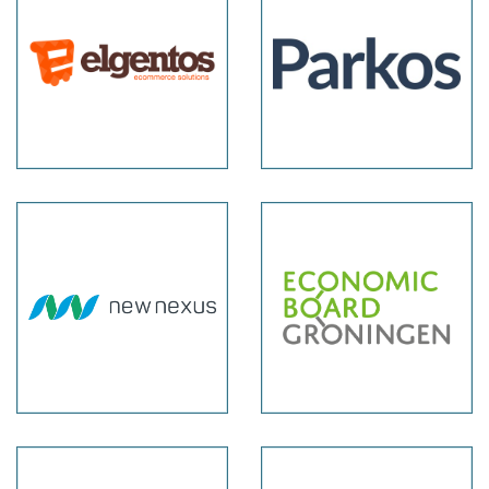
New
Economic
Nexus
Board
IT
Groningen
Hanzevast
House