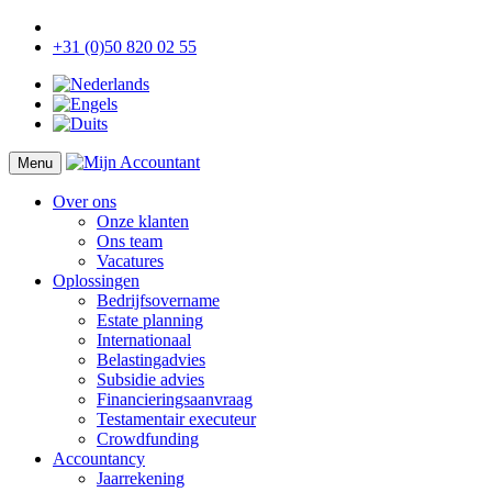
+31 (0)50 820 02 55
Menu
Over ons
Onze klanten
Ons team
Vacatures
Oplossingen
Bedrijfsovername
Estate planning
Internationaal
Belastingadvies
Subsidie advies
Financieringsaanvraag
Testamentair executeur
Crowdfunding
Accountancy
Jaarrekening