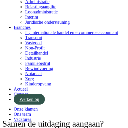
Administratie
Belastingaangifte
Loonadministratie
Interim
Juridische ondersteuning
Branches
IT, internationale handel en e-commerce accountant
Transport
Vastgoed
Non-Profit
Detailhandel
Industrie
Familiebedrijf
Bewindvoering
Notariaat
Zorg
Kinderopvang
Actueel
Contact
Werken bij
Onze klanten
Ons team
Vacatures
Samen de uitdaging aangaan?