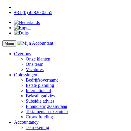
+31 (0)50 820 02 55
Menu
Over ons
Onze klanten
Ons team
Vacatures
Oplossingen
Bedrijfsovername
Estate planning
Internationaal
Belastingadvies
Subsidie advies
Financieringsaanvraag
Testamentair executeur
Crowdfunding
Accountancy
Jaarrekening