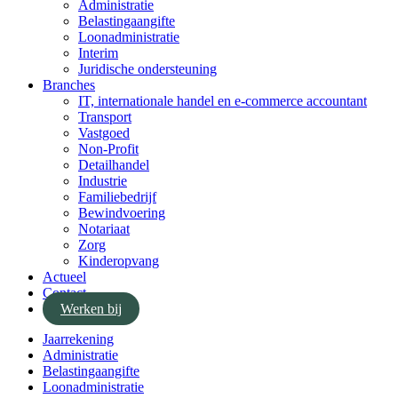
Administratie
Belastingaangifte
Loonadministratie
Interim
Juridische ondersteuning
Branches
IT, internationale handel en e-commerce accountant
Transport
Vastgoed
Non-Profit
Detailhandel
Industrie
Familiebedrijf
Bewindvoering
Notariaat
Zorg
Kinderopvang
Actueel
Contact
Werken bij
Jaarrekening
Administratie
Belastingaangifte
Loonadministratie