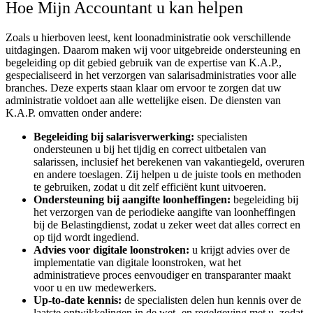
Hoe Mijn Accountant u kan helpen
Zoals u hierboven leest, kent loonadministratie ook verschillende
uitdagingen. Daarom maken wij voor uitgebreide ondersteuning en
begeleiding op dit gebied gebruik van de expertise van K.A.P.,
gespecialiseerd in het verzorgen van salarisadministraties voor alle
branches. Deze experts staan klaar om ervoor te zorgen dat uw
administratie voldoet aan alle wettelijke eisen. De diensten van
K.A.P. omvatten onder andere:
Begeleiding bij salarisverwerking:
specialisten
ondersteunen u bij het tijdig en correct uitbetalen van
salarissen, inclusief het berekenen van vakantiegeld, overuren
en andere toeslagen. Zij helpen u de juiste tools en methoden
te gebruiken, zodat u dit zelf efficiënt kunt uitvoeren.
Ondersteuning bij aangifte loonheffingen:
begeleiding bij
het verzorgen van de periodieke aangifte van loonheffingen
bij de Belastingdienst, zodat u zeker weet dat alles correct en
op tijd wordt ingediend.
Advies voor digitale loonstroken:
u krijgt advies over de
implementatie van digitale loonstroken, wat het
administratieve proces eenvoudiger en transparanter maakt
voor u en uw medewerkers.
Up-to-date kennis:
de specialisten delen hun kennis over de
laatste ontwikkelingen in de wet- en regelgeving met u, zodat