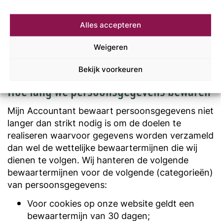
bij de uitvoering van onze werkzaamheden
zorg te dragen voor voldoende
Alles accepteren
dossiervorming. Daarnaast verwerken wij
ook persoonsgegevens bij bijvoorbeeld het
Weigeren
verzorgen van de belastingaangiftes voor
onze cliënten.
Bekijk voorkeuren
Hoe lang we persoonsgegevens bewaren
Mijn Accountant bewaart persoonsgegevens niet
langer dan strikt nodig is om de doelen te
realiseren waarvoor gegevens worden verzameld
dan wel de wettelijke bewaartermijnen die wij
dienen te volgen. Wij hanteren de volgende
bewaartermijnen voor de volgende (categorieën)
van persoonsgegevens:
Voor cookies op onze website geldt een
bewaartermijn van 30 dagen;