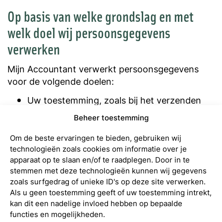
Op basis van welke grondslag en met
welk doel wij persoonsgegevens
verwerken
Mijn Accountant verwerkt persoonsgegevens
voor de volgende doelen:
Uw toestemming, zoals bij het verzenden
van onze nieuwsbrief met als doel om u de
Beheer toestemming
nieuwsbrief toe te kunnen sturen;
Uitvoeren van de overeenkomst, zodat wij u
Om de beste ervaringen te bieden, gebruiken wij
kunnen bellen of een e-mail kunnen sturen
technologieën zoals cookies om informatie over je
apparaat op te slaan en/of te raadplegen. Door in te
indien dit nodig is om onze dienstverlening
stemmen met deze technologieën kunnen wij gegevens
uit te kunnen voeren;
zoals surfgedrag of unieke ID's op deze site verwerken.
Wettelijke verplichting, omdat wij op grond
Als u geen toestemming geeft of uw toestemming intrekt,
van wet- en regelgeving mede vanuit onze
kan dit een nadelige invloed hebben op bepaalde
beroepsorganisatie (NBA) verplicht zijn om
functies en mogelijkheden.