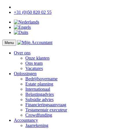
+31 (0)50 820 02 55
Menu
Over ons
Onze klanten
Ons team
Vacatures
Oplossingen
Bedrijfsovername
Estate planning
Internationaal
Belastingadvies
Subsidie advies
Financieringsaanvraag
Testamentair executeur
Crowdfunding
Accountancy
Jaarrekening