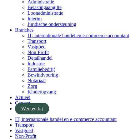
Administratie
Belastingaangifte
Loonadministratie
Interim
Juridische ondersteuning
Branches
IT, internationale handel en e-commerce accountant
Transport
Vastgoed
Non-Profit
Detailhandel
Industrie
Familiebedrijf
Bewindvoering
Notariaat
Zorg
Kinderopvang
Actueel
Contact
Werken bij
IT, internationale handel en e-commerce accountant
Transport
Vastgoed
Non-Profit