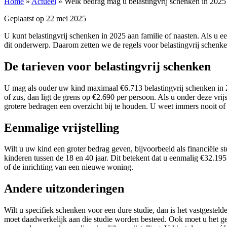
Home
»
Actueel
»
Welk bedrag mag u belastingvrij schenken in 2025
Geplaatst op
22 mei 2025
U kunt belastingvrij schenken in 2025 aan familie of naasten. Als u ee
dit onderwerp. Daarom zetten we de regels voor belastingvrij schenken
De tarieven voor belastingvrij schenken
U mag als ouder uw kind maximaal €6.713 belastingvrij schenken in 20
of zus, dan ligt de grens op €2.690 per persoon. Als u onder deze vrijs
grotere bedragen een overzicht bij te houden. U weet immers nooit of 
Eenmalige vrijstelling
Wilt u uw kind een groter bedrag geven, bijvoorbeeld als financiële s
kinderen tussen de 18 en 40 jaar. Dit betekent dat u eenmalig €32.195
of de inrichting van een nieuwe woning.
Andere uitzonderingen
Wilt u specifiek schenken voor een dure studie, dan is het vastgestel
moet daadwerkelijk aan die studie worden besteed. Ook moet u het geb