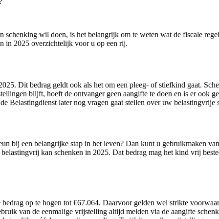
?
n schenking wil doen, is het belangrijk om te weten wat de fiscale rege
 in 2025 overzichtelijk voor u op een rij.
25. Dit bedrag geldt ook als het om een pleeg- of stiefkind gaat. Sche
tellingen blijft, hoeft de ontvanger geen aangifte te doen en is er ook 
de Belastingdienst later nog vragen gaat stellen over uw belastingvrij
teun bij een belangrijke stap in het leven? Dan kunt u gebruikmaken va
 belastingvrij kan schenken in 2025. Dat bedrag mag het kind vrij best
de bedrag op te hogen tot €67.064. Daarvoor gelden wel strikte voorwaa
ruik van de eenmalige vrijstelling altijd melden via de aangifte schenk