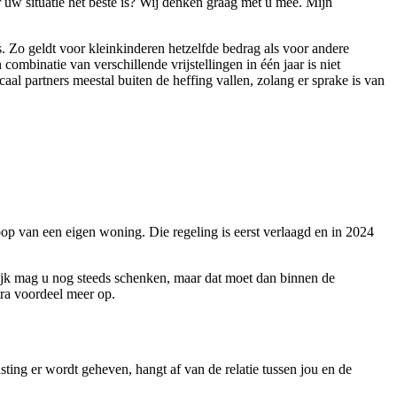
or uw situatie het beste is? Wij denken graag met u mee. Mijn
. Zo geldt voor kleinkin
deren h
etzelfde bedrag als voor andere
mbinatie van verschillende vrijstellingen in één jaar is niet
aal partners meestal buiten de heffing vallen, zolang er sprake is van
op van een eigen woning. Die regeling is eerst verlaagd en in 2024
rlijk mag u nog steeds schenken, maar dat moet dan binnen de
tra voordeel meer op.
ing er wordt geheven, hangt af van de relatie tussen jou en de