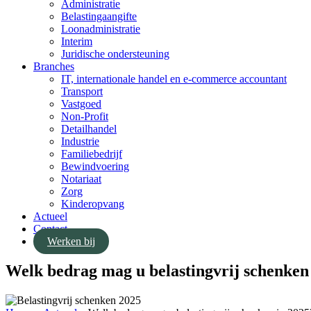
Administratie
Belastingaangifte
Loonadministratie
Interim
Juridische ondersteuning
Branches
IT, internationale handel en e-commerce accountant
Transport
Vastgoed
Non-Profit
Detailhandel
Industrie
Familiebedrijf
Bewindvoering
Notariaat
Zorg
Kinderopvang
Actueel
Contact
Werken bij
Welk bedrag mag u belastingvrij schenken