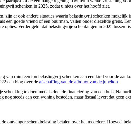
 de jaarlijkse óf de eenmalige regeling. Twijfelt u welke vrijstelling vo
tingvrij schenken in 2025, zodat u niets over het hoofd ziet.
zijn er ook andere situaties waarin belastingvrij schenken mogelijk is
ls een goede vriend of een buurman, vallen onder diezelfde grens. Een co
 opties. Verder geldt dat belastingvrije s
chenkingen in 2025 tussen fisc
rag van ruim een ton belastingvrij schenken aan een kind voor de aanko
 2022 een blog over de
afschaffing van de afbouw van de jubelton
.
ije schenking te doen met als doel de financiering van een huis. Natuu
ag nog steeds aan een woning besteden, maar fiscaal levert dat geen ex
de ontvanger schenkbelasting betalen over het meerdere. Hoeveel belast