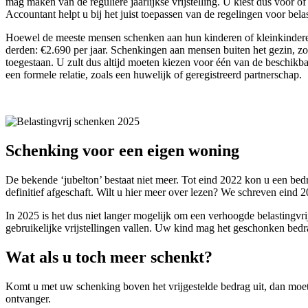
mag maken van de reguliere jaarlijkse vrijstelling. U kiest dus voor óf
Accountant helpt u bij het juist toepassen van de regelingen voor belas
Hoewel de meeste mensen schenken aan hun kinderen of kleinkinderen, 
derden: €2.690 per jaar. Schenkingen aan mensen buiten het gezin, zoa
toegestaan. U zult dus altijd moeten kiezen voor één van de beschikbare
een formele relatie, zoals een huwelijk of geregistreerd partnerschap.
Schenking voor een eigen woning
De bekende ‘jubelton’ bestaat niet meer. Tot eind 2022 kon u een bed
definitief afgeschaft. Wilt u hier meer over lezen? We schreven eind
In 2025 is het dus niet langer mogelijk om een verhoogde belastingvr
gebruikelijke vrijstellingen vallen. Uw kind mag het geschonken bedr
Wat als u toch meer schenkt?
Komt u met uw schenking boven het vrijgestelde bedrag uit, dan moet 
ontvanger.