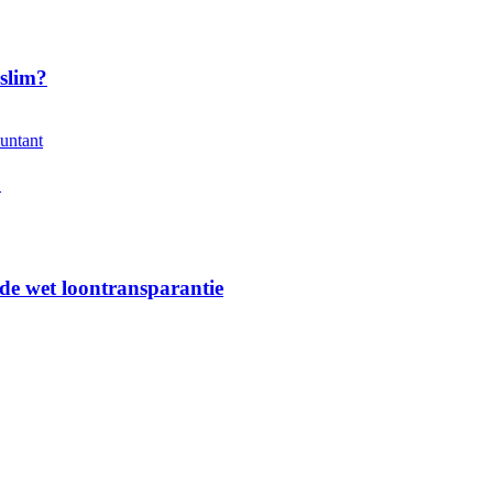
slim?
?
 de wet loontransparantie