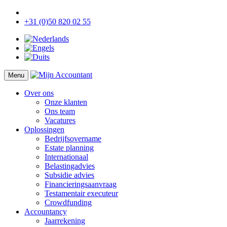
+31 (0)50 820 02 55
Menu
Over ons
Onze klanten
Ons team
Vacatures
Oplossingen
Bedrijfsovername
Estate planning
Internationaal
Belastingadvies
Subsidie advies
Financieringsaanvraag
Testamentair executeur
Crowdfunding
Accountancy
Jaarrekening