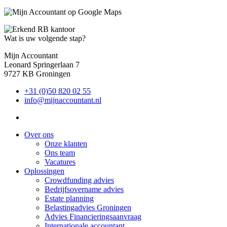
Wat is uw volgende stap?
Mijn Accountant
Leonard Springerlaan 7
9727 KB Groningen
+31 (0)50 820 02 55
info@mijnaccountant.nl
Over ons
Onze klanten
Ons team
Vacatures
Oplossingen
Crowdfunding advies
Bedrijfsovername advies
Estate planning
Belastingadvies Groningen
Advies Financieringsaanvraag
Internationale accountant