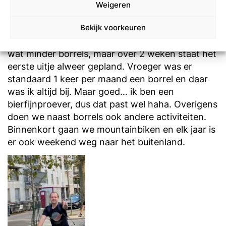
Weigeren
Ben je ook van de borrels en uitjes?
Ja 😊. Ik ben er bijna altijd bij en er wordt veel
Bekijk voorkeuren
georganiseerd. De afgelopen maanden waren er
wat minder borrels, maar over 2 weken staat het
eerste uitje alweer gepland. Vroeger was er
standaard 1 keer per maand een borrel en daar
was ik altijd bij. Maar goed… ik ben een
bierfijnproever, dus dat past wel haha. Overigens
doen we naast borrels ook andere activiteiten.
Binnenkort gaan we mountainbiken en elk jaar is
er ook weekend weg naar het buitenland.