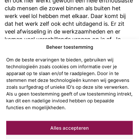
en ook hier werkt gewoon een hele enthousiaste
club mensen die zowel binnen als buiten het
werk veel lol hebben met elkaar. Daar komt bij
dat het werk zelf ook echt uitdagend is. Er zit
veel afwisseling in de werkzaamheden en er
komen veel verschillende vragen op je af. Je
weet van tevoren nooit wat je de volgende dag
Beheer toestemming
gaat doen. De ene dag heb je vragen over
Om de beste ervaringen te bieden, gebruiken wij
fiscaliteit en de andere dag gaat het over een
technologieën zoals cookies om informatie over je
bedrijfsovername, een reorganisatie of een ander
apparaat op te slaan en/of te raadplegen. Door in te
strategische vraagstuk.
stemmen met deze technologieën kunnen wij gegevens
zoals surfgedrag of unieke ID's op deze site verwerken.
dat is een hardnekkig
Als u geen toestemming geeft of uw toestemming intrekt,
kan dit een nadelige invloed hebben op bepaalde
vooroordeel, “stoffige mensen in
functies en mogelijkheden.
maatpakken”. Niets is minder
waar
Alles accepteren