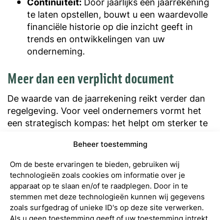
Continuïteit:
Door jaarlijks een jaarrekening
te laten opstellen, bouwt u een waardevolle
financiële historie op die inzicht geeft in
trends en ontwikkelingen van uw
onderneming.
Meer dan een verplicht document
De waarde van de jaarrekening reikt verder dan
regelgeving. Voor veel ondernemers vormt het
een strategisch kompas: het helpt om sterker te
sturen op winst, liquiditeit en groei. Wie zijn
Beheer toestemming
jaarrekening goed leest, ziet kansen om zijn
bedrijf toekomstbestendig te maken.
Om de beste ervaringen te bieden, gebruiken wij
technologieën zoals cookies om informatie over je
Mijn Accountant helpt BV structuren in
apparaat op te slaan en/of te raadplegen. Door in te
Groningen en omgeving bij het opstellen,
stemmen met deze technologieën kunnen wij gegevens
analyseren en begrijpen van hun jaarrekening.
zoals surfgedrag of unieke ID's op deze site verwerken.
Wij vertalen cijfers naar begrijpelijke inzichten en
Als u geen toestemming geeft of uw toestemming intrekt,