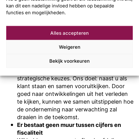
advies waarmee u verder kunt. Bij Mijn
kan dit een nadelige invloed hebben op bepaalde
Accountant geldt:
functies en mogelijkheden.
De jaarrekening is slechts het vertrekpunt
De jaarrekening vormt de basis voor onze
Alles accepteren
jaarlijkse bespreking, maar speelt niet de
hoofdrol. Slechts 20% van het gesprek gaat
Weigeren
over het verleden, de overige 80% draait om
Bekijk voorkeuren
het heden en de toekomst. We bespreken
actuele ontwikkelingen, plannen en
strategische keuzes. Ons doel: naast u als
klant staan en samen vooruitkijken. Door
goed naar ontwikkelingen uit het verleden
te kijken, kunnen we samen uitstippelen hoe
de onderneming naar verwachting zal
draaien in de toekomst.
Er bestaat geen muur tussen cijfers en
fiscaliteit