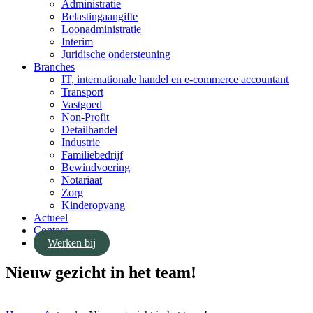
Administratie
Belastingaangifte
Loonadministratie
Interim
Juridische ondersteuning
Branches
IT, internationale handel en e-commerce accountant
Transport
Vastgoed
Non-Profit
Detailhandel
Industrie
Familiebedrijf
Bewindvoering
Notariaat
Zorg
Kinderopvang
Actueel
Contact
Werken bij
Nieuw gezicht in het team!