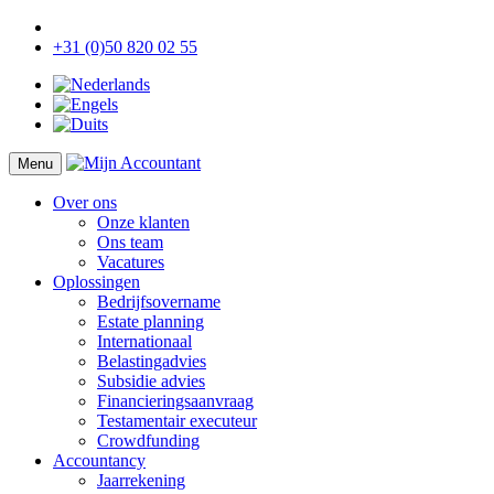
+31 (0)50 820 02 55
Menu
Over ons
Onze klanten
Ons team
Vacatures
Oplossingen
Bedrijfsovername
Estate planning
Internationaal
Belastingadvies
Subsidie advies
Financieringsaanvraag
Testamentair executeur
Crowdfunding
Accountancy
Jaarrekening