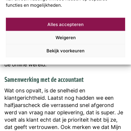
functies en mogelijkheden.
hebben we begin dit jaar een ander
internetbureau uit Groningen over genomen.
Hiermee maakten we in 1 keer een mooie sprong
Alles accepteren
in zowel onze klantenkring als in onze
medewerkers. De contacten voor deze
Weigeren
overname kwamen via ons eigen netwerk tot
stand, van mond tot mond dus. Dat is dan wel
Bekijk voorkeuren
weer grappig voor 2 bedrijven die zo actief zijn in
de online wereld.
Samenwerking met de accountant
Wat ons opvalt, is de snelheid en
klantgerichtheid. Laatst nog hadden we een
halfjaarscheck die verrassend snel afgerond
werd van vraag naar oplevering, dat is super. Je
voelt als klant echt dat je prioriteit hebt bij ze,
dat geeft vertrouwen. Ook merken we dat Mijn