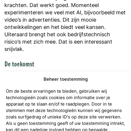
krachten. Dat werkt goed. Momenteel
experimenteren we veel met AI, bijvoorbeeld met
video’s in advertenties. Dit zijn mooie
ontwikkelingen en het biedt veel kansen.
Uiteraard brengt het ook bedrijfstechnisch
risico’s met zich mee. Dat is een interessant
snijvlak.
De toekomst
We groeien al jaren in een rustig tempo door en
Beheer toestemming
hopen nu eerst door te groeien naar ca. 25
medewerkers. Bij die omvang komt er ook extra
Om de beste ervaringen te bieden, gebruiken wij
ruimte voor afdelingen zoals sales, HR en waar
technologieën zoals cookies om informatie over je
nuttig een middenmanagement. En heel
apparaat op te slaan en/of te raadplegen. Door in te
stemmen met deze technologieën kunnen wij gegevens
pragmatisch dat aantal kunnen we ook goed op
zoals surfgedrag of unieke ID's op deze site verwerken.
onze huidige kantoorlocatie huisvesten.
Als u geen toestemming geeft of uw toestemming intrekt,
Overigens versnellen we de groei soms ook. Zo
kan dit een nadelige invloed hebben op bepaalde