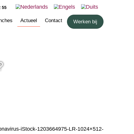
2 55
nches
Actueel
Contact
Werken bij
?
onavirus-iStock-1203664975-LR-1024×512-