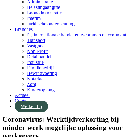
Administratie
Belastingaangifte
Loonadministratie
Interim
Juridische ondersteuning
Branches
IT, internationale handel en e-commerce accountant
Transport
Vastgoed
Non-Profit
Detailhandel
Industrie
Familiebedrijf
Bewindvoering
Notariaat
Zorg
Kinderopvang
Actueel
Contact
Werken bij
Coronavirus: Werktijdverkorting bij
minder werk mogelijke oplossing voor
werkgevers