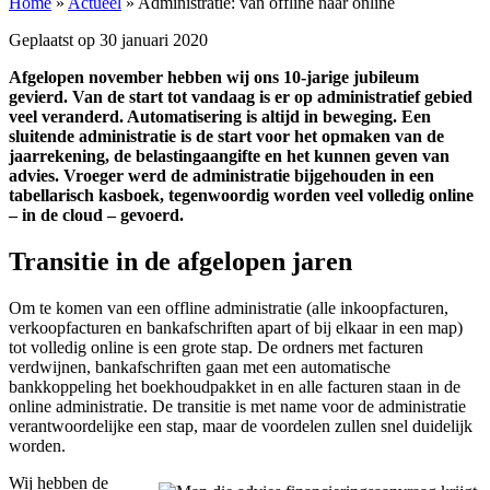
Home
»
Actueel
»
Administratie: van offline naar online
Geplaatst op
30 januari 2020
Afgelopen november hebben wij ons 10-jarige jubileum
gevierd. Van de start tot vandaag is er op administratief gebied
veel veranderd. Automatisering is altijd in beweging. Een
sluitende administratie is de start voor het opmaken van de
jaarrekening, de belastingaangifte en het kunnen geven van
advies. Vroeger werd de administratie bijgehouden in een
tabellarisch kasboek, tegenwoordig worden veel volledig online
– in de cloud – gevoerd.
Transitie in de afgelopen jaren
Om te komen van een offline administratie (alle inkoopfacturen,
verkoopfacturen en bankafschriften apart of bij elkaar in een map)
tot volledig online is een grote stap. De ordners met facturen
verdwijnen, bankafschriften gaan met een automatische
bankkoppeling het boekhoudpakket in en alle facturen staan in de
online administratie. De transitie is met name voor de administratie
verantwoordelijke een stap, maar de voordelen zullen snel duidelijk
worden.
Wij hebben de