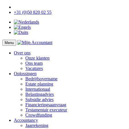
+31 (0)50 820 02 55
Menu
Over ons
Onze klanten
Ons team
Vacatures
Oplossingen
Bedrijfsovername
Estate planning
Internationaal
Belastingadvies
Subsidie advies
Financieringsaanvraag
Testamentair executeur
Crowdfunding
Accountancy
Jaarrekening