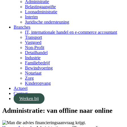
Administratie
Belastingaangifte
Loonadministratie
Interim
Juridische ondersteuning
Branches
IT, internationale handel en e-commerce accountant
Transport
Vastgoed
Non-Profit
Detailhandel
Industrie
Familiebedrijf
Bewindvoering
Notariaat
Zorg
Kinderopvang
Actueel
Contact
Werken bij
Administratie: van offline naar online