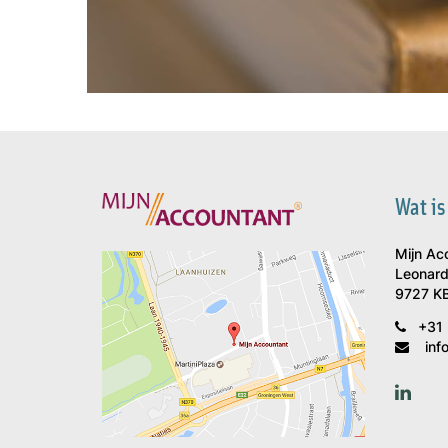
Wat is
Mijn Ac
Leonard
9727 KB
+31 
inf