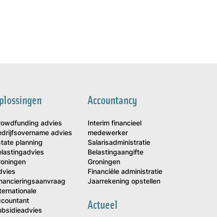
plossingen
Accountancy
rowdfunding advies
Interim financieel
edrijfsovername advies
medewerker
tate planning
Salarisadministratie
lastingadvies
Belastingaangifte
roningen
Groningen
dvies
Financiële administratie
inancieringsaanvraag
Jaarrekening opstellen
ternationale
ccountant
Actueel
ubsidieadvies