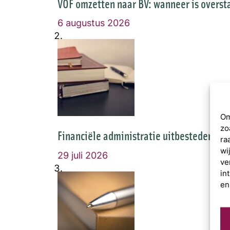
VOF omzetten naar BV: wanneer is overst
6 augustus 2026
Om
zo
Financiële administratie uitbesteden of 
ra
wi
29 juli 2026
ve
in
en