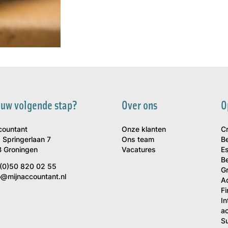
 uw volgende stap?
Over ons
O
countant
Onze klanten
C
 Springerlaan 7
Ons team
B
 Groningen
Vacatures
Es
Be
(0)50 820 02 55
G
o@mijnaccountant.nl
A
F
In
a
S