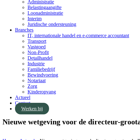
Administratie
Belastingaangifte
Loonadministratie
Interim
Juridische ondersteuning
Branches
IT, internationale handel en e-commerce accountant
Transport
Vastgoed
Non-Profit
Detailhandel
Industrie
Familiebedrijf
Bewindvoering
Notariaat
Zorg
Kinderopvang
Actueel
Contact
Werken bij
Nieuwe wetgeving voor de directeur-groo