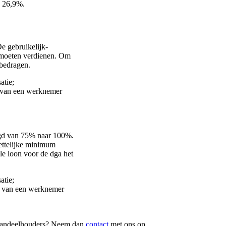
k 26,9%.
e gebruikelijk-
s moeten verdienen. Om
 bedragen.
atie;
g van een werknemer
ogd van 75% naar 100%.
ettelijke minimum
le loon voor de dga het
atie;
ng van een werknemer
otaandeelhouders? Neem dan
contact
met ons op.