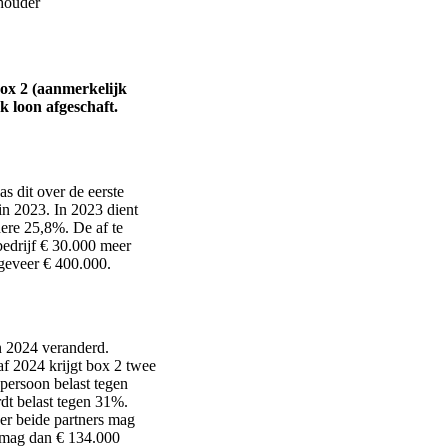
houder
Box 2 (aanmerkelijk
 loon afgeschaft.
s dit over de eerste
in 2023. In 2023 dient
dere 25,8%. De af te
bedrijf € 30.000 meer
geveer € 400.000.
n 2024 veranderd.
af 2024 krijgt box 2 twee
 persoon belast tegen
dt belast tegen 31%.
ver beide partners mag
 mag dan € 134.000