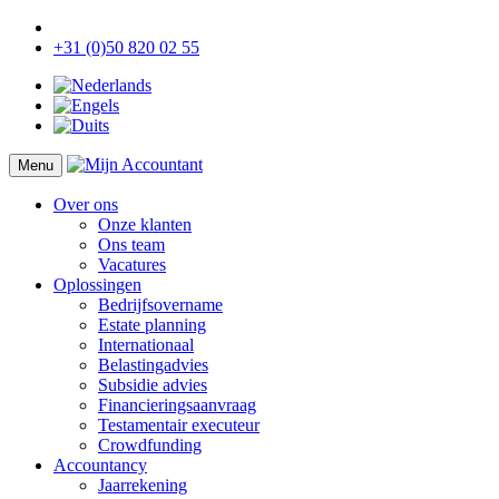
+31 (0)50 820 02 55
Menu
Over ons
Onze klanten
Ons team
Vacatures
Oplossingen
Bedrijfsovername
Estate planning
Internationaal
Belastingadvies
Subsidie advies
Financieringsaanvraag
Testamentair executeur
Crowdfunding
Accountancy
Jaarrekening