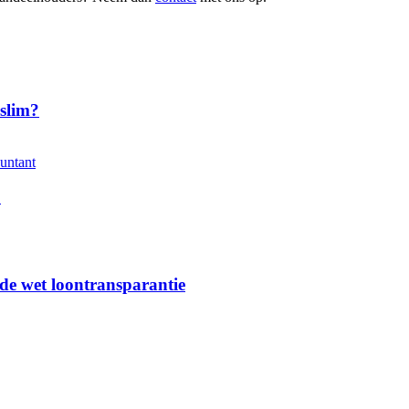
slim?
?
 de wet loontransparantie