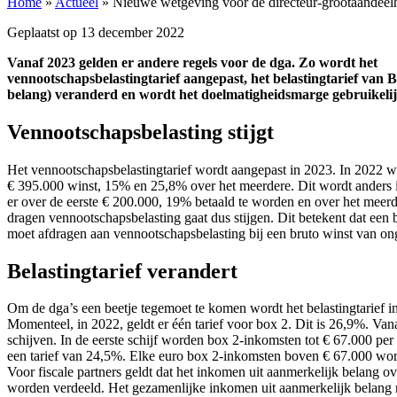
Home
»
Actueel
»
Nieuwe wetgeving voor de directeur-grootaandeel
Geplaatst op
13 december 2022
Vanaf 2023 gelden er andere regels voor de dga. Zo wordt het
vennootschapsbelastingtarief aangepast, het belastingtarief van 
belang) veranderd en wordt het doelmatigheidsmarge gebruikelijk
Vennootschapsbelasting stijgt
Het vennootschapsbelastingtarief wordt aangepast in 2023. In 2022 wa
€ 395.000 winst, 15% en 25,8% over het meerdere. Dit wordt anders 
er over de eerste € 200.000, 19% betaald te worden en over het meer
dragen vennootschapsbelasting gaat dus stijgen. Dit betekent dat een 
moet afdragen aan vennootschapsbelasting bij een bruto winst van on
Belastingtarief verandert
Om de dga’s een beetje tegemoet te komen wordt het belastingtarief i
Momenteel, in 2022, geldt er één tarief voor box 2. Dit is 26,9%. Van
schijven. In de eerste schijf worden box 2-inkomsten tot € 67.000 per
een tarief van 24,5%. Elke euro box 2-inkomsten boven € 67.000 wor
Voor fiscale partners geldt dat het inkomen uit aanmerkelijk belang o
worden verdeeld. Het gezamenlijke inkomen uit aanmerkelijk belang