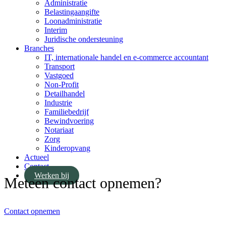
Administratie
Belastingaangifte
Loonadministratie
Interim
Juridische ondersteuning
Branches
IT, internationale handel en e-commerce accountant
Transport
Vastgoed
Non-Profit
Detailhandel
Industrie
Familiebedrijf
Bewindvoering
Notariaat
Zorg
Kinderopvang
Actueel
Contact
Werken bij
Meteen contact opnemen?
Contact opnemen