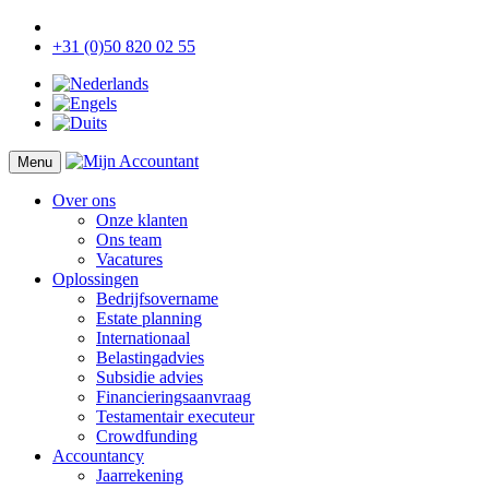
+31 (0)50 820 02 55
Menu
Over ons
Onze klanten
Ons team
Vacatures
Oplossingen
Bedrijfsovername
Estate planning
Internationaal
Belastingadvies
Subsidie advies
Financieringsaanvraag
Testamentair executeur
Crowdfunding
Accountancy
Jaarrekening