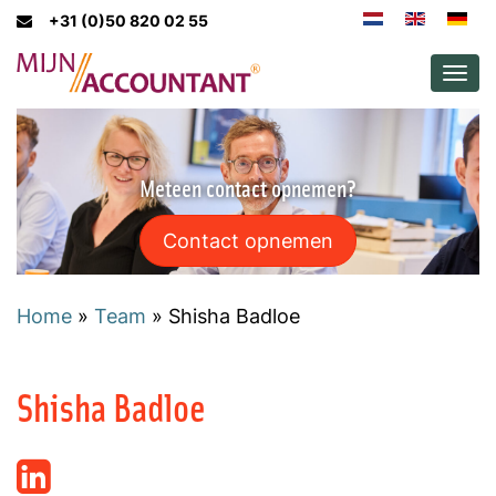
+31 (0)50 820 02 55
Men
Meteen contact opnemen?
Contact opnemen
Home
»
Team
»
Shisha Badloe
Shisha Badloe