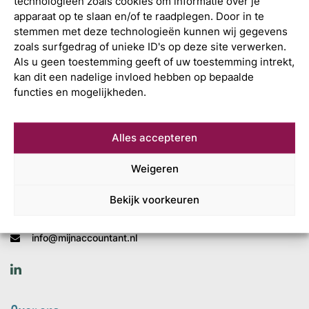
technologieën zoals cookies om informatie over je
apparaat op te slaan en/of te raadplegen. Door in te
stemmen met deze technologieën kunnen wij gegevens
zoals surfgedrag of unieke ID's op deze site verwerken.
Als u geen toestemming geeft of uw toestemming intrekt,
kan dit een nadelige invloed hebben op bepaalde
functies en mogelijkheden.
Wat is uw
Alles accepteren
volgende stap?
Weigeren
Mijn Accountant
Leonard Springerlaan 7
Bekijk voorkeuren
9727 KB Groningen
+31 (0)50 820 02 55
info@mijnaccountant.nl