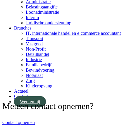
Administratie
Belastingaangifte
Loonadministratie
Interim
Juridische ondersteuning
Branches
IT, internationale handel en e-commerce accountant
Transport
Vastgoed
Non-Profit
Detailhandel
Industrie
Familiebedrijf
Bewindvoering
Notariaat
Zorg
Kinderopvang
Actueel
Contact
Werken bij
Meteen contact opnemen?
Contact opnemen