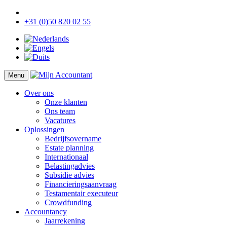
+31 (0)50 820 02 55
Menu
Over ons
Onze klanten
Ons team
Vacatures
Oplossingen
Bedrijfsovername
Estate planning
Internationaal
Belastingadvies
Subsidie advies
Financieringsaanvraag
Testamentair executeur
Crowdfunding
Accountancy
Jaarrekening