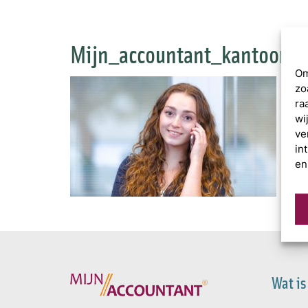
Mijn_accountant_kantoor_t
Om
zo
ra
wi
ve
in
en
Wat is