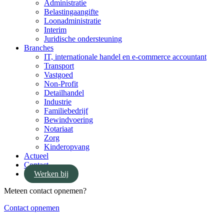
Administratie
Belastingaangifte
Loonadministratie
Interim
Juridische ondersteuning
Branches
IT, internationale handel en e-commerce accountant
Transport
Vastgoed
Non-Profit
Detailhandel
Industrie
Familiebedrijf
Bewindvoering
Notariaat
Zorg
Kinderopvang
Actueel
Contact
Werken bij
Meteen contact opnemen?
Contact opnemen