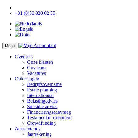
+31 (0)50 820 02 55
Menu
Over ons
Onze klanten
Ons team
Vacatures
Oplossingen
Bedrijfsovername
Estate planning
Internationaal
Belastingadvies
Subsidie advies
Financieringsaanvraag
Testamentair executeur
Crowdfunding
Accountancy
Jaarrekening