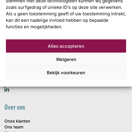
stemmen met deze technologieën kunnen wij gegevens
zoals surfgedrag of unieke ID's op deze site verwerken.
Als u geen toestemming geeft of uw toestemming intrekt,
kan dit een nadelige invloed hebben op bepaalde
Wat is uw
functies en mogelijkheden.
volgende stap?
Alles accepteren
Mijn Accountant
Leonard Springerlaan 7
Weigeren
9727 KB Groningen
+31 (0)50 820 02 55
Bekijk voorkeuren
info@mijnaccountant.nl
Over ons
Onze klanten
Ons team