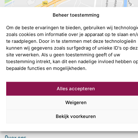
Beheer toestemming
Om de beste ervaringen te bieden, gebruiken wij technolog
zoals cookies om informatie over je apparaat op te slaan en/
te raadplegen. Door in te stemmen met deze technologieën
kunnen wij gegevens zoals surfgedrag of unieke ID's op de
Wat is uw
site verwerken. Als u geen toestemming geeft of uw
volgende stap?
toestemming intrekt, kan dit een nadelige invloed hebben o
bepaalde functies en mogelijkheden.
Mijn Accountant
Leonard Springerlaan 7
Alles accepteren
9727 KB Groningen
+31 (0)50 820 02 55
Weigeren
info@mijnaccountant.nl
Bekijk voorkeuren
Over ons