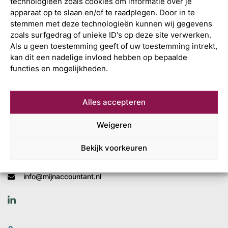
technologieën zoals cookies om informatie over je
apparaat op te slaan en/of te raadplegen. Door in te
stemmen met deze technologieën kunnen wij gegevens
zoals surfgedrag of unieke ID's op deze site verwerken.
Als u geen toestemming geeft of uw toestemming intrekt,
kan dit een nadelige invloed hebben op bepaalde
functies en mogelijkheden.
Wat is uw
Alles accepteren
volgende stap?
Weigeren
Mijn Accountant
Leonard Springerlaan 7
Bekijk voorkeuren
9727 KB Groningen
+31 (0)50 820 02 55
info@mijnaccountant.nl