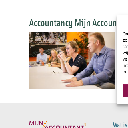
Accountancy Mijn Accountan
Om
zo
ra
wi
ve
in
en
Wat is