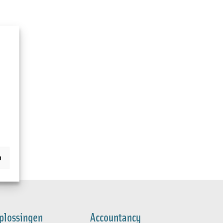
n
plossingen
Accountancy