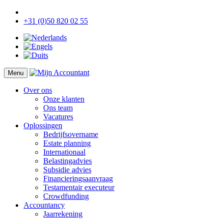
+31 (0)50 820 02 55
Menu
Over ons
Onze klanten
Ons team
Vacatures
Oplossingen
Bedrijfsovername
Estate planning
Internationaal
Belastingadvies
Subsidie advies
Financieringsaanvraag
Testamentair executeur
Crowdfunding
Accountancy
Jaarrekening