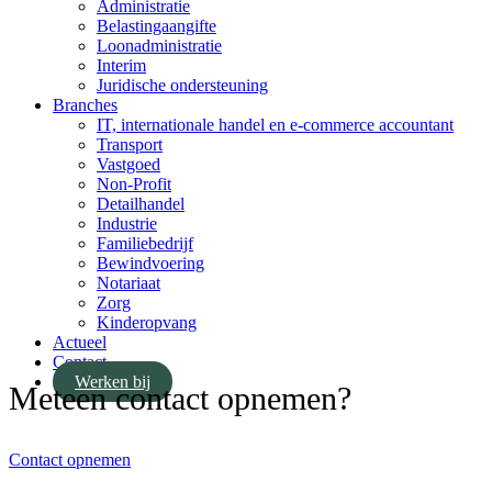
Administratie
Belastingaangifte
Loonadministratie
Interim
Juridische ondersteuning
Branches
IT, internationale handel en e-commerce accountant
Transport
Vastgoed
Non-Profit
Detailhandel
Industrie
Familiebedrijf
Bewindvoering
Notariaat
Zorg
Kinderopvang
Actueel
Contact
Werken bij
Meteen contact opnemen?
Contact opnemen