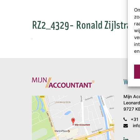
Om
zo
RZ2_4329- Ronald Zijlstra
ra
wi
ve
in
en
Wat is
Mijn Ac
Leonard
9727 KB
+31 
inf