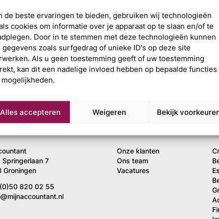
 de beste ervaringen te bieden, gebruiken wij technologieën
als cookies om informatie over je apparaat op te slaan en/of te
adplegen. Door in te stemmen met deze technologieën kunnen
j gegevens zoals surfgedrag of unieke ID's op deze site
rwerken. Als u geen toestemming geeft of uw toestemming
trekt, kan dit een nadelige invloed hebben op bepaalde functies
 mogelijkheden.
Alles accepteren
Weigeren
Bekijk voorkeure
 uw volgende stap?
Over ons
O
countant
Onze klanten
C
 Springerlaan 7
Ons team
B
 Groningen
Vacatures
Es
Be
(0)50 820 02 55
G
o@mijnaccountant.nl
A
F