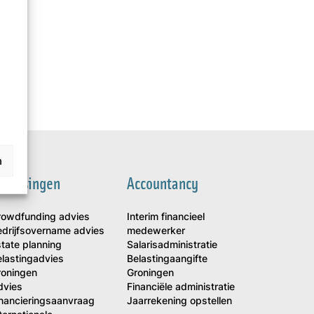
n
plossingen
Accountancy
rowdfunding advies
Interim financieel
edrijfsovername advies
medewerker
tate planning
Salarisadministratie
lastingadvies
Belastingaangifte
roningen
Groningen
dvies
Financiële administratie
inancieringsaanvraag
Jaarrekening opstellen