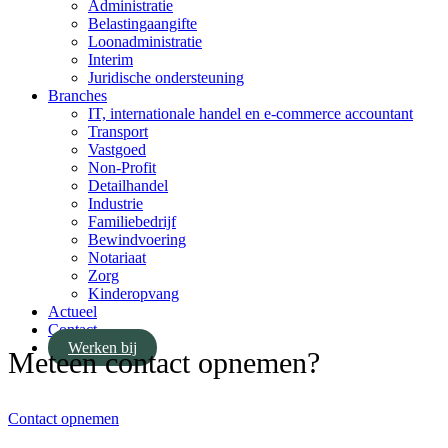
Administratie
Belastingaangifte
Loonadministratie
Interim
Juridische ondersteuning
Branches
IT, internationale handel en e-commerce accountant
Transport
Vastgoed
Non-Profit
Detailhandel
Industrie
Familiebedrijf
Bewindvoering
Notariaat
Zorg
Kinderopvang
Actueel
Contact
Werken bij
Meteen contact opnemen?
Contact opnemen