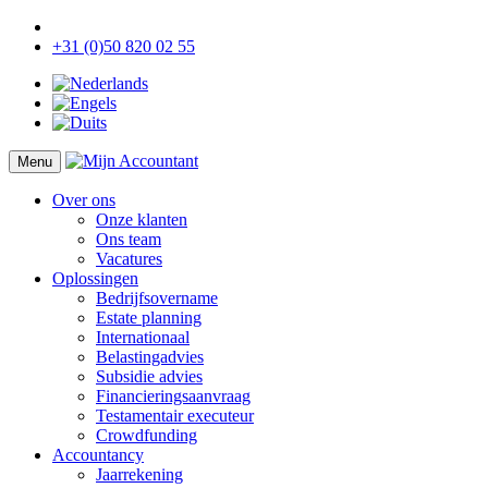
+31 (0)50 820 02 55
Menu
Over ons
Onze klanten
Ons team
Vacatures
Oplossingen
Bedrijfsovername
Estate planning
Internationaal
Belastingadvies
Subsidie advies
Financieringsaanvraag
Testamentair executeur
Crowdfunding
Accountancy
Jaarrekening