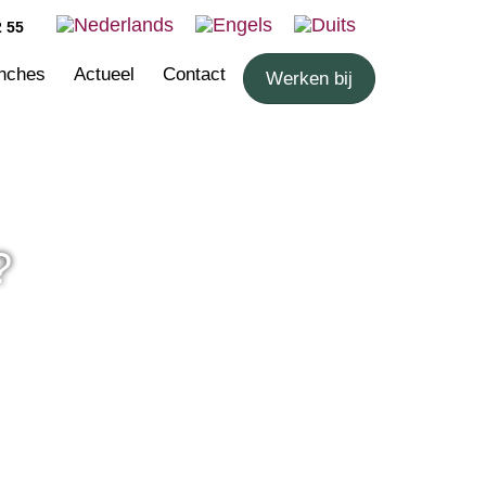
2 55
nches
Actueel
Contact
Werken bij
?