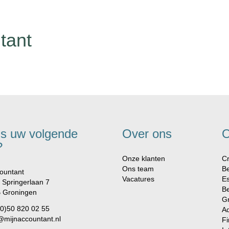
tant
is uw volgende
Over ons
O
?
Onze klanten
Cr
Ons team
Be
ountant
Vacatures
Es
 Springerlaan 7
Be
 Groningen
G
(0)50 820 02 55
Ad
@mijnaccountant.nl
Fi