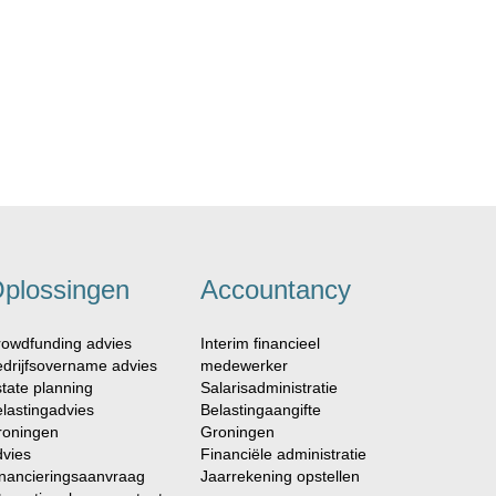
plossingen
Accountancy
owdfunding advies
Interim financieel
drijfsovername advies
medewerker
tate planning
Salarisadministratie
lastingadvies
Belastingaangifte
roningen
Groningen
vies
Financiële administratie
nancieringsaanvraag
Jaarrekening opstellen