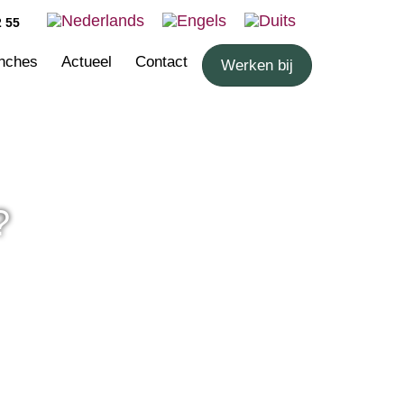
2 55
nches
Actueel
Contact
Werken bij
?