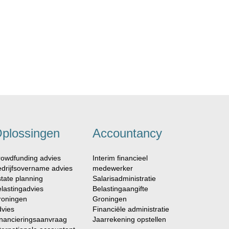
plossingen
Accountancy
owdfunding advies
Interim financieel
drijfsovername advies
medewerker
tate planning
Salarisadministratie
lastingadvies
Belastingaangifte
roningen
Groningen
vies
Financiële administratie
nancieringsaanvraag
Jaarrekening opstellen