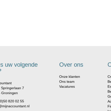
is uw volgende
Over ons
O
?
Onze klanten
Cr
Ons team
Be
ountant
Vacatures
Es
 Springerlaan 7
Be
 Groningen
G
(0)50 820 02 55
Ad
@mijnaccountant.nl
Fi