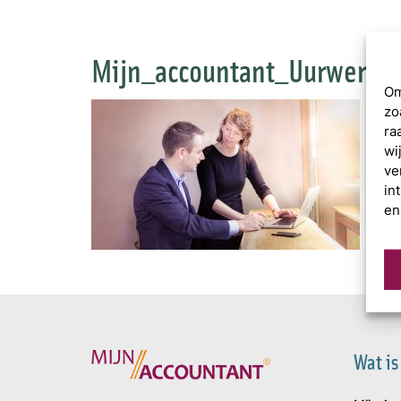
Mijn_accountant_Uurwerker
Om
zo
ra
wi
ve
in
en
Wat is