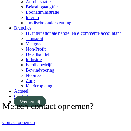
Administratie
Belastingaangifte
Loonadministratie
Interim
Juridische ondersteuning
Branches
IT, internationale handel en e-commerce accountant
Transport
Vastgoed
Non-Profit
Detailhandel
Industrie
Familiebedrijf
Bewindvoering
Notariaat
Zorg
Kinderopvang
Actueel
Contact
Werken bij
Meteen contact opnemen?
Contact opnemen