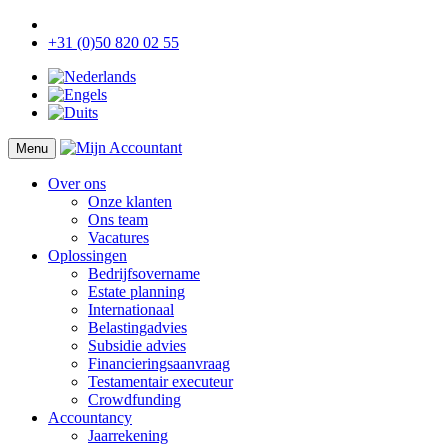
+31 (0)50 820 02 55
Menu
Over ons
Onze klanten
Ons team
Vacatures
Oplossingen
Bedrijfsovername
Estate planning
Internationaal
Belastingadvies
Subsidie advies
Financieringsaanvraag
Testamentair executeur
Crowdfunding
Accountancy
Jaarrekening