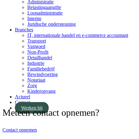
Administratie
Belastingaangifte
Loonadministratie
Interim
Juridische ondersteuning
Branches
IT, internationale handel en e-commerce accountant
Transport
Vastgoed
Non-Profit
Detailhandel
Industrie
Familiebedrijf
Bewindvoering
Notariaat
Zorg
Kinderopvang
Actueel
Contact
Werken bij
Meteen contact opnemen?
Contact opnemen