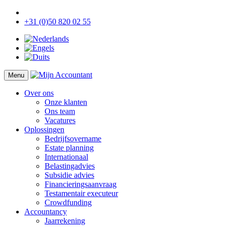
+31 (0)50 820 02 55
Menu
Over ons
Onze klanten
Ons team
Vacatures
Oplossingen
Bedrijfsovername
Estate planning
Internationaal
Belastingadvies
Subsidie advies
Financieringsaanvraag
Testamentair executeur
Crowdfunding
Accountancy
Jaarrekening