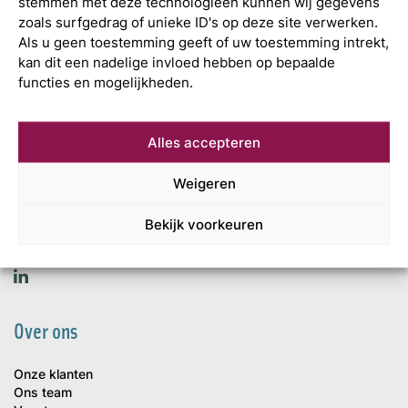
stemmen met deze technologieën kunnen wij gegevens
zoals surfgedrag of unieke ID's op deze site verwerken.
Als u geen toestemming geeft of uw toestemming intrekt,
kan dit een nadelige invloed hebben op bepaalde
Wat is uw
functies en mogelijkheden.
volgende stap?
Alles accepteren
Mijn Accountant
Leonard Springerlaan 7
Weigeren
9727 KB Groningen
+31 (0)50 820 02 55
Bekijk voorkeuren
info@mijnaccountant.nl
Over ons
Onze klanten
Ons team