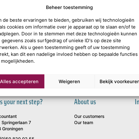
Beheer toestemming
 de beste ervaringen te bieden, gebruiken wij technologieën
als cookies om informatie over je apparaat op te slaan en/of te
adplegen. Door in te stemmen met deze technologieën kunnen
j gegevens zoals surfgedrag of unieke ID's op deze site
rwerken. Als u geen toestemming geeft of uw toestemming
trekt, kan dit een nadelige invloed hebben op bepaalde functies
 mogelijkheden.
Alles accepteren
Weigeren
Bekijk voorkeure
s your next step?
About us
I
countant
Our customers
 Springerlaan 7
Our team
 Groningen
(0)50 820 02 55