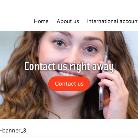
Home
About us
International accoun
Contact us right away
Contact us
-banner_3