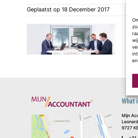
Geplaatst op
18 December 2017
Om
zo
ra
wi
ve
in
en
What i
Mijn Ac
Leonard
9727 KB
+31 