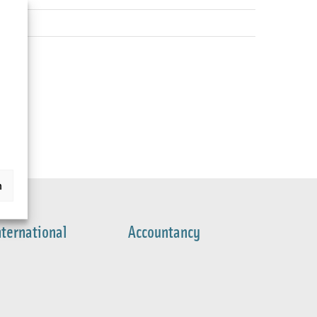
n
nternational
Accountancy