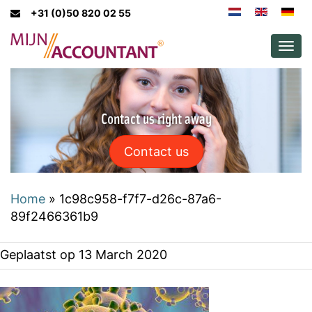
+31 (0)50 820 02 55
Men
Contact us right away
Contact us
Home
»
1c98c958-f7f7-d26c-87a6-
89f2466361b9
Geplaatst op
13 March 2020