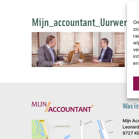
Mijn_accountant_Uurwerke
Om
zo
ra
wi
ve
in
en
Was is
Mijn Ac
Leonard
9727 KB