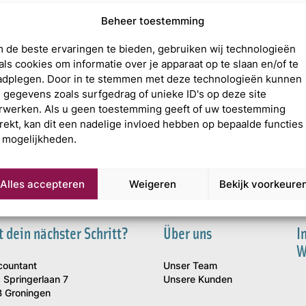
Beheer toestemming
r-edit_6A
 de beste ervaringen te bieden, gebruiken wij technologieën
als cookies om informatie over je apparaat op te slaan en/of te
adplegen. Door in te stemmen met deze technologieën kunnen
j gegevens zoals surfgedrag of unieke ID's op deze site
rwerken. Als u geen toestemming geeft of uw toestemming
trekt, kan dit een nadelige invloed hebben op bepaalde functies
 mogelijkheden.
Alles accepteren
Weigeren
Bekijk voorkeure
t dein nächster Schritt?
Über uns
I
W
countant
Unser Team
 Springerlaan 7
Unsere Kunden
 Groningen