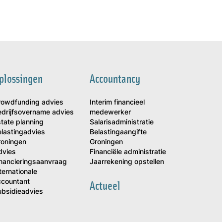
plossingen
Accountancy
rowdfunding advies
Interim financieel
edrijfsovername advies
medewerker
tate planning
Salarisadministratie
lastingadvies
Belastingaangifte
roningen
Groningen
dvies
Financiële administratie
inancieringsaanvraag
Jaarrekening opstellen
ternationale
ccountant
Actueel
ubsidieadvies