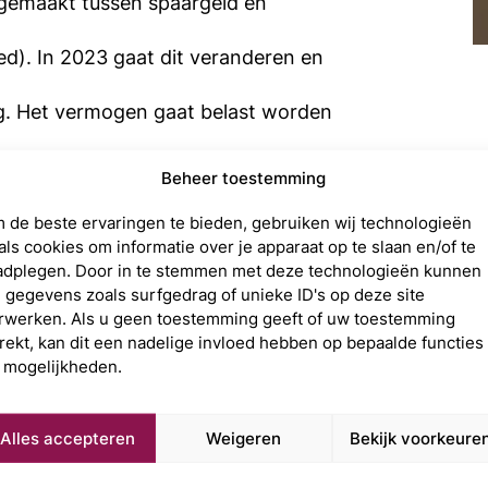
gemaakt tussen spaargeld en
d). In 2023 gaat dit veranderen en
. Het vermogen gaat belast worden
ix wordt verdeeld in drie
Beheer toestemming
 de beste ervaringen te bieden, gebruiken wij technologieën
als cookies om informatie over je apparaat op te slaan en/of te
adplegen. Door in te stemmen met deze technologieën kunnen
j gegevens zoals surfgedrag of unieke ID's op deze site
rwerken. Als u geen toestemming geeft of uw toestemming
rendementspercentage
trekt, kan dit een nadelige invloed hebben op bepaalde functies
 mogelijkheden.
el in het leven geroepen. Het
Alles accepteren
Weigeren
Bekijk voorkeure
g hebben betaald over hun vermogen.