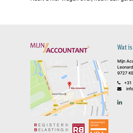
Wat is
Mijn Ac
Leonard
9727 KB
+31 
inf