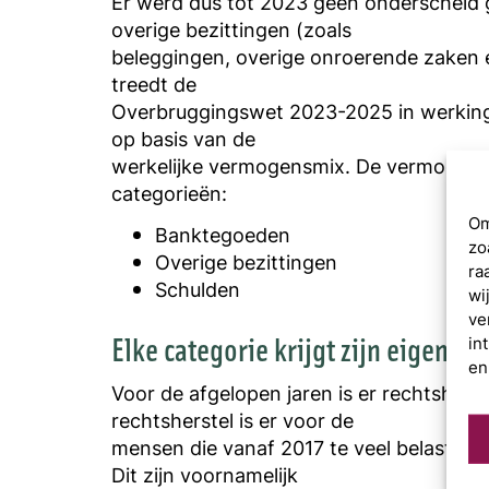
Er werd dus tot 2023 geen onderscheid 
overige bezittingen (zoals
beleggingen, overige onroerende zaken e
treedt de
Overbruggingswet 2023-2025 in werking
op basis van de
werkelijke vermogensmix. De vermogensm
categorieën:
Om
Banktegoeden
zo
Overige bezittingen
ra
Schulden
wi
ve
Elke categorie krijgt zijn eigen 
in
en
Voor de afgelopen jaren is er rechtsherst
rechtsherstel is er voor de
mensen die vanaf 2017 te veel belastin
Dit zijn voornamelijk