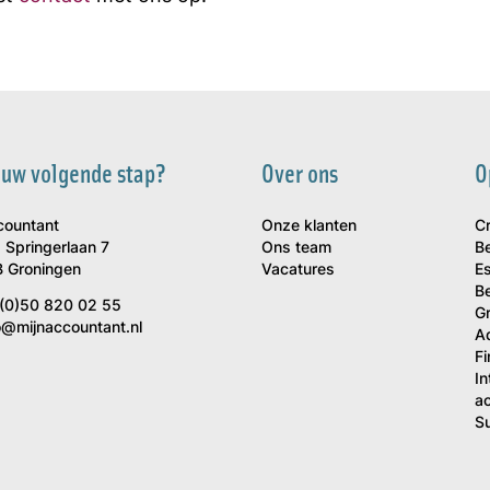
 uw volgende stap?
Over ons
O
countant
Onze klanten
C
 Springerlaan 7
Ons team
B
 Groningen
Vacatures
Es
Be
(0)50 820 02 55
G
o@mijnaccountant.nl
A
F
In
a
S