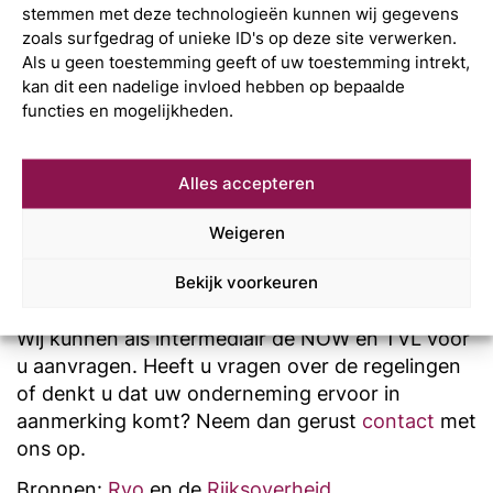
subsidiepercentage 50% bedragen, dit
stemmen met deze technologieën kunnen wij gegevens
subsidiepercentage kan oplopen tot 70% bij
zoals surfgedrag of unieke ID's op deze site verwerken.
Als u geen toestemming geeft of uw toestemming intrekt,
een omzetverlies van 100%.
kan dit een nadelige invloed hebben op bepaalde
TVL 2 voor het eerste tijdvak is aan te vragen tot
functies en mogelijkheden.
29 januari 17:00 uur. De aanvraag voor TVL 2
tijdvak 2 opent naar verwachting begin februari
Alles accepteren
2021.
Weigeren
Bekijk voorkeuren
Contact
Wij kunnen als intermediair de NOW en TVL voor
u aanvragen. Heeft u vragen over de regelingen
of denkt u dat uw onderneming ervoor in
aanmerking komt? Neem dan gerust
contact
met
ons op.
Bronnen:
Rvo
en de
Rijksoverheid