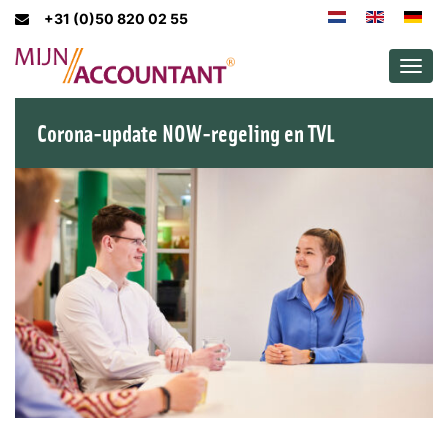
+31 (0)50 820 02 55
Men
Corona-update NOW-regeling en TVL